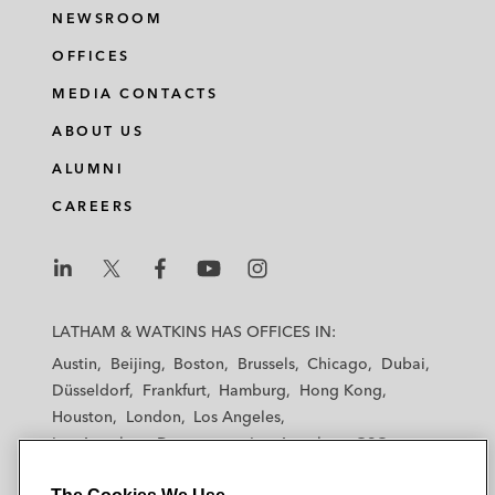
NEWSROOM
OFFICES
MEDIA CONTACTS
ABOUT US
ALUMNI
CAREERS
L
L
L
L
L
a
a
a
a
a
LATHAM & WATKINS HAS OFFICES IN:
t
t
t
t
t
Austin
Beijing
Boston
Brussels
Chicago
Dubai
h
h
h
h
h
Düsseldorf
Frankfurt
Hamburg
Hong Kong
a
a
a
a
a
Houston
London
Los Angeles
m
m
m
m
m
Los Angeles — Downtown
Los Angeles — GSO
&
&
&
&
&
Madrid
Manchester — GSO
Milan
Munich
W
W
W
W
W