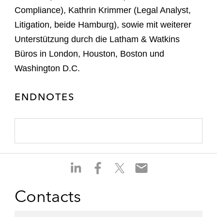
Compliance), Kathrin Krimmer (Legal Analyst,
Litigation, beide Hamburg), sowie mit weiterer
Unterstützung durch die Latham & Watkins
Büros in London, Houston, Boston und
Washington D.C.
ENDNOTES
S
S
S
S
h
h
h
h
a
a
a
a
Contacts
r
r
r
r
e
e
e
e