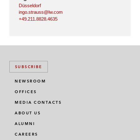
n
k
Düsseldorf
ingo.strauss@lw.com
+49.211.8828.4635
SUBSCRIBE
NEWSROOM
OFFICES
MEDIA CONTACTS
ABOUT US
ALUMNI
CAREERS