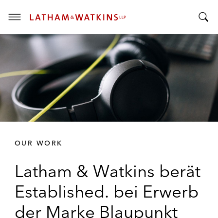
T
T
o
o
g
g
g
g
l
l
e
e
M
S
e
e
n
a
u
r
OUR WORK
c
h
Latham & Watkins berät
B
a
Established. bei Erwerb
r
der Marke Blaupunkt