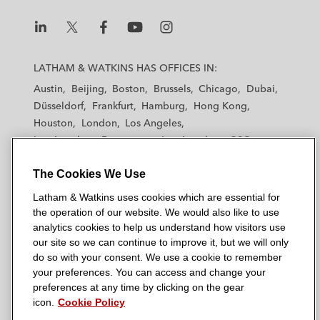
L
L
L
L
L
a
a
a
a
a
LATHAM & WATKINS HAS OFFICES IN:
t
t
t
t
t
Austin
Beijing
Boston
Brussels
Chicago
Dubai
h
h
h
h
h
Düsseldorf
Frankfurt
Hamburg
Hong Kong
a
a
a
a
a
Houston
London
Los Angeles
m
m
m
m
m
Los Angeles — Downtown
Los Angeles — GSO
&
&
&
&
&
Madrid
Manchester — GSO
Milan
Munich
W
W
W
W
W
The Cookies We Use
New York
Orange County
Paris
Riyadh
a
a
a
a
a
San Diego
San Francisco
Seoul
Silicon Valley
Latham & Watkins uses cookies which are essential for
t
t
t
t
t
Singapore
Tel Aviv
Tokyo
Washington, D.C.
the operation of our website. We would also like to use
k
k
k
k
k
analytics cookies to help us understand how visitors use
i
i
i
i
i
our site so we can continue to improve it, but we will only
n
n
n
n
n
do so with your consent. We use a cookie to remember
s
s
s
s
s
your preferences. You can access and change your
© 2026 Latham & Watkins
L
T
F
Y
o
preferences at any time by clicking on the gear
Site Map
icon.
Cookie Policy
i
w
a
o
n