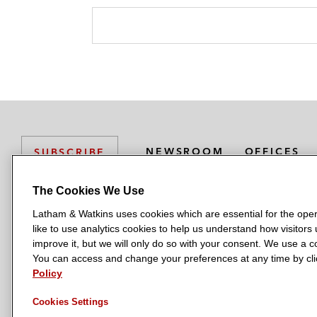
l
r
NEWSROOM
OFFICES
SUBSCRIBE
The Cookies We Use
Latham & Watkins uses cookies which are essential for the oper
L
L
L
L
L
like to use analytics cookies to help us understand how visitors
a
a
a
a
a
LATHAM & WATKINS HAS OFFICES IN:
improve it, but we will only do so with your consent. We use a
t
t
t
t
t
You can access and change your preferences at any time by clic
Austin
Beijing
Boston
Brussels
Chicago
Dubai
Düsseldor
h
h
h
h
h
Policy
Manchester — GSO
Milan
Munich
New York
Orange Count
a
a
a
a
a
Cookies Settings
m
m
m
m
m