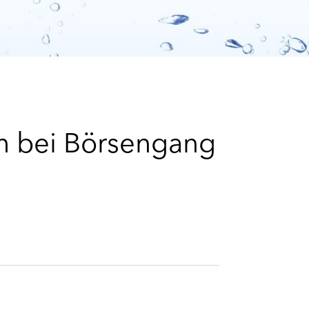
e
s
m bei Börsengang