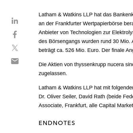
Latham & Watkins LLP hat das Bankenk
S
an der Frankfurter Wertpapierbörse bera
h
S
Anbieter von Technologien zur Elektrol
a
h
r
des Börsengangs wurden rund 30 Mio. Ak
S
a
e
beträgt ca. 526 Mio. Euro. Der finale An
h
r
o
S
a
e
n
Die Aktien von thyssenkrupp nucera sin
h
r
o
l
a
zugelassen.
e
n
i
r
o
f
n
e
Latham & Watkins LLP hat mit folgend
n
a
k
o
t
c
Dr. Oliver Seiler, David Rath (beide Fe
e
n
w
e
d
Associate, Frankfurt, alle Capital Marke
e
i
b
i
m
t
o
n
ENDNOTES
a
t
o
i
e
k