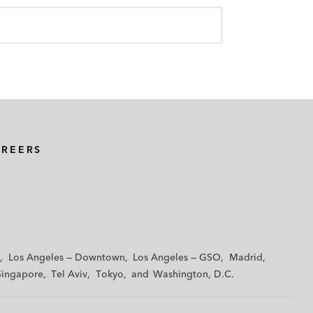
AREERS
Los Angeles — Downtown
Los Angeles — GSO
Madrid
Singapore
Tel Aviv
Tokyo
Washington, D.C.