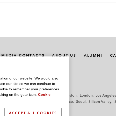
MEDIA CONTACTS
ABOUT US
ALUMNI
C
ation of our website. We would also
 use our site so we can continue to
 cookie to remember your preferences.
king on the gear icon.
Cookie
f
Frankfurt
Hamburg
Hong Kong
Houston
London
Los Angeles
y
Paris
Riyadh
San Diego
San Francisco
Seoul
Silicon Valley
ACCEPT ALL COOKIES