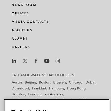
NEWSROOM
OFFICES
MEDIA CONTACTS
ABOUT US
ALUMNI
CAREERS
L
L
L
L
L
a
a
a
a
a
LATHAM & WATKINS HAS OFFICES IN:
t
t
t
t
t
Austin
Beijing
Boston
Brussels
Chicago
Dubai
h
h
h
h
h
Düsseldorf
Frankfurt
Hamburg
Hong Kong
a
a
a
a
a
Houston
London
Los Angeles
m
m
m
m
m
Los Angeles — Downtown
Los Angeles — GSO
&
&
&
&
&
Madrid
Manchester — GSO
Milan
Munich
W
W
W
W
W