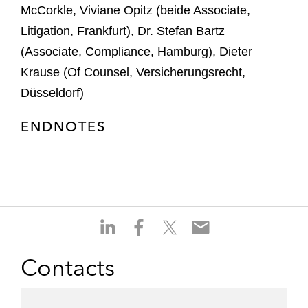
McCorkle, Viviane Opitz (beide Associate,
Litigation, Frankfurt), Dr. Stefan Bartz
(Associate, Compliance, Hamburg), Dieter
Krause (Of Counsel, Versicherungsrecht,
Düsseldorf)
ENDNOTES
S
S
S
S
h
h
h
h
a
a
a
a
Contacts
r
r
r
r
e
e
e
e
o
o
o
o