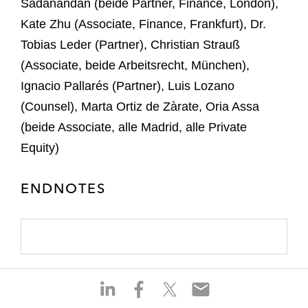
Sadanandan (beide Partner, Finance, London),
Kate Zhu (Associate, Finance, Frankfurt), Dr.
Tobias Leder (Partner), Christian Strauß
(Associate, beide Arbeitsrecht, München),
Ignacio Pallarés (Partner), Luis Lozano
(Counsel), Marta Ortiz de Zàrate, Oria Assa
(beide Associate, alle Madrid, alle Private
Equity)
ENDNOTES
S
S
S
S
h
h
h
h