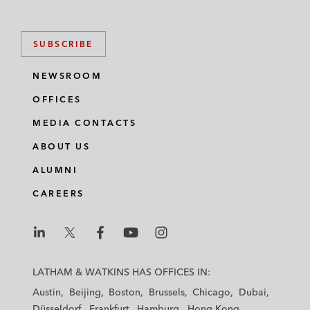
SUBSCRIBE
NEWSROOM
OFFICES
MEDIA CONTACTS
ABOUT US
ALUMNI
CAREERS
L
L
L
L
L
a
a
a
a
a
LATHAM & WATKINS HAS OFFICES IN:
t
t
t
t
t
Austin
Beijing
Boston
Brussels
Chicago
Dubai
h
h
h
h
h
Düsseldorf
Frankfurt
Hamburg
Hong Kong