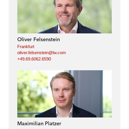
i
a
w
m
n
c
i
a
k
e
t
i
e
b
t
l
d
o
e
i
o
r
Oliver Felsenstein
n
k
Frankfurt
oliver.felsenstein@lw.com
+49.69.6062.6590
Maximilian Platzer