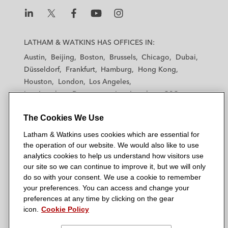
L
L
L
L
L
a
a
a
a
a
LATHAM & WATKINS HAS OFFICES IN:
t
t
t
t
t
Austin
Beijing
Boston
Brussels
Chicago
Dubai
h
h
h
h
h
Düsseldorf
Frankfurt
Hamburg
Hong Kong
a
a
a
a
a
Houston
London
Los Angeles
m
m
m
m
m
Los Angeles — Downtown
Los Angeles — GSO
&
&
&
&
&
Madrid
Manchester — GSO
Milan
Munich
W
W
W
W
W
The Cookies We Use
New York
Orange County
Paris
Riyadh
a
a
a
a
a
San Diego
San Francisco
Seoul
Silicon Valley
Latham & Watkins uses cookies which are essential for
t
t
t
t
t
Singapore
Tel Aviv
Tokyo
Washington, D.C.
the operation of our website. We would also like to use
k
k
k
k
k
analytics cookies to help us understand how visitors use
i
i
i
i
i
our site so we can continue to improve it, but we will only
n
n
n
n
n
do so with your consent. We use a cookie to remember
s
s
s
s
s
your preferences. You can access and change your
© 2026 Latham & Watkins
L
T
F
Y
o
preferences at any time by clicking on the gear
Site Map
icon.
Cookie Policy
i
w
a
o
n
n
i
c
u
I
Privacy Policy