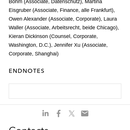
Böhm (Associate, Datenschutz), Martina
Eisgruber (Associate, Finance, alle Frankfurt),
Owen Alexander (Associate, Corporate), Laura
Waller (Associate, Arbeitsrecht, beide Chicago),
Kieran Dickinson (Counsel, Corporate,
Washington, D.C.), Jennifer Xu (Associate,
Corporate, Shanghai)
ENDNOTES
S
S
S
S
h
h
h
h
a
a
a
a