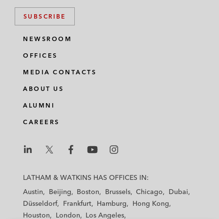
SUBSCRIBE
NEWSROOM
OFFICES
MEDIA CONTACTS
ABOUT US
ALUMNI
CAREERS
L
L
L
L
L
a
a
a
a
a
LATHAM & WATKINS HAS OFFICES IN:
t
t
t
t
t
Austin
Beijing
Boston
Brussels
Chicago
Dubai
h
h
h
h
h
Düsseldorf
Frankfurt
Hamburg
Hong Kong
a
a
a
a
a
Houston
London
Los Angeles