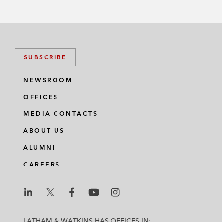
SUBSCRIBE
NEWSROOM
OFFICES
MEDIA CONTACTS
ABOUT US
ALUMNI
CAREERS
L
L
L
L
L
a
a
a
a
a
LATHAM & WATKINS HAS OFFICES IN: