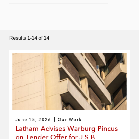
Submit Search
Results
1
-
14
of
14
June 15, 2026
Our Work
Latham Advises Warburg Pincus
on Tender Offer for J.S.B.