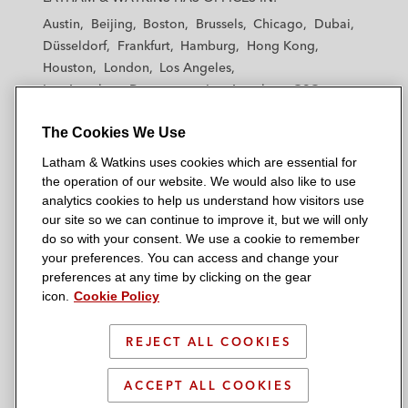
t
t
t
t
t
Austin
Beijing
Boston
Brussels
Chicago
Dubai
h
h
h
h
h
Düsseldorf
Frankfurt
Hamburg
Hong Kong
a
a
a
a
a
Houston
London
Los Angeles
m
m
m
m
m
Los Angeles — Downtown
Los Angeles — GSO
&
&
&
&
&
Madrid
Manchester — GSO
Milan
Munich
W
W
W
W
W
The Cookies We Use
New York
Orange County
Paris
Riyadh
a
a
a
a
a
San Diego
San Francisco
Seoul
Silicon Valley
Latham & Watkins uses cookies which are essential for
t
t
t
t
t
Singapore
Tel Aviv
Tokyo
Washington, D.C.
the operation of our website. We would also like to use
k
k
k
k
k
analytics cookies to help us understand how visitors use
i
i
i
i
i
our site so we can continue to improve it, but we will only
n
n
n
n
n
do so with your consent. We use a cookie to remember
s
s
s
s
s
your preferences. You can access and change your
© 2026 Latham & Watkins
L
T
F
Y
o
preferences at any time by clicking on the gear
Site Map
icon.
Cookie Policy
i
w
a
o
n
n
i
c
u
I
Privacy Policy
k
t
b
t
n
REJECT ALL COOKIES
Scam Warning
e
t
o
u
s
d
Attorney Advertising & Terms of Use
e
o
b
t
ACCEPT ALL COOKIES
i
r
k
e
a