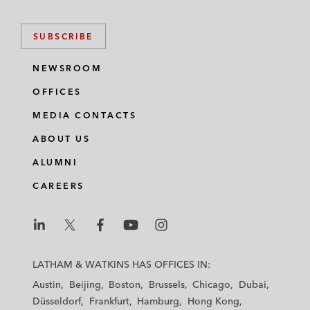
SUBSCRIBE
NEWSROOM
OFFICES
MEDIA CONTACTS
ABOUT US
ALUMNI
CAREERS
L
L
L
L
L
a
a
a
a
a
LATHAM & WATKINS HAS OFFICES IN:
t
t
t
t
t
Austin
Beijing
Boston
Brussels
Chicago
Dubai
h
h
h
h
h
Düsseldorf
Frankfurt
Hamburg
Hong Kong
a
a
a
a
a