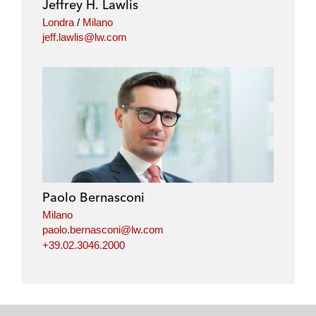
Jeffrey H. Lawlis
n
k
Londra
/
Milano
jeff.lawlis@lw.com
Paolo Bernasconi
Milano
paolo.bernasconi@lw.com
+39.02.3046.2000