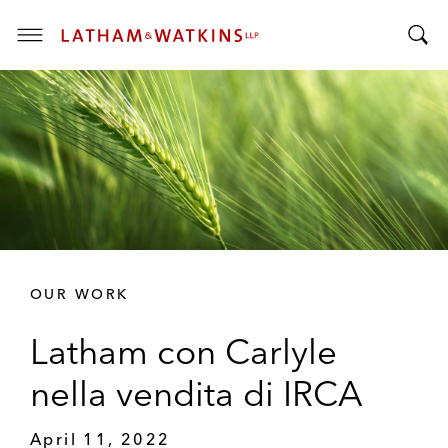
T
T
o
o
g
g
g
g
l
l
e
e
M
S
e
e
n
a
u
r
OUR WORK
c
h
Latham con Carlyle
B
a
nella vendita di IRCA
r
April 11, 2022