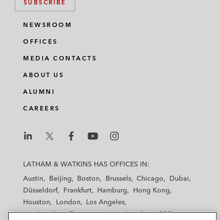
SUBSCRIBE
NEWSROOM
OFFICES
MEDIA CONTACTS
ABOUT US
ALUMNI
CAREERS
L
L
L
L
L
a
a
a
a
a
LATHAM & WATKINS HAS OFFICES IN:
t
t
t
t
t
Austin
Beijing
Boston
Brussels
Chicago
Dubai
h
h
h
h
h
Düsseldorf
Frankfurt
Hamburg
Hong Kong
a
a
a
a
a
Houston
London
Los Angeles
m
m
m
m
m
Los Angeles — Downtown
Los Angeles — GSO
&
&
&
&
&