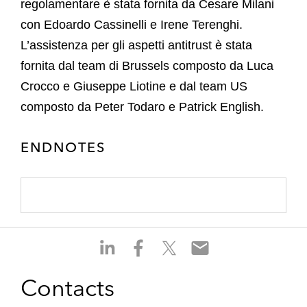
regolamentare è stata fornita da Cesare Milani
con Edoardo Cassinelli e Irene Terenghi.
L’assistenza per gli aspetti antitrust è stata
fornita dal team di Brussels composto da Luca
Crocco e Giuseppe Liotine e dal team US
composto da Peter Todaro e Patrick English.
ENDNOTES
S
S
S
S
h
h
h
h
a
a
a
a
Contacts
r
r
r
r