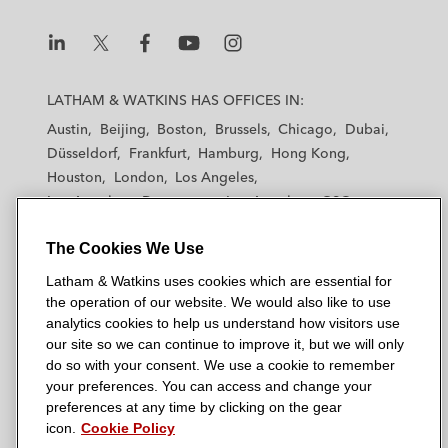
n
k
L
L
L
L
L
a
a
a
a
a
LATHAM & WATKINS HAS OFFICES IN:
t
t
t
t
t
Austin
Beijing
Boston
Brussels
Chicago
Dubai
h
h
h
h
h
Düsseldorf
Frankfurt
Hamburg
Hong Kong
a
a
a
a
a
Houston
London
Los Angeles
m
m
m
m
m
Los Angeles — Downtown
Los Angeles — GSO
&
&
&
&
&
Madrid
Manchester — GSO
Milan
Munich
W
W
W
W
W
The Cookies We Use
New York
Orange County
Paris
Riyadh
a
a
a
a
a
San Diego
San Francisco
Seoul
Silicon Valley
Latham & Watkins uses cookies which are essential for
t
t
t
t
t
Singapore
Tel Aviv
Tokyo
Washington, D.C.
the operation of our website. We would also like to use
k
k
k
k
k
analytics cookies to help us understand how visitors use
i
i
i
i
i
our site so we can continue to improve it, but we will only
n
n
n
n
n
do so with your consent. We use a cookie to remember
s
s
s
s
s
your preferences. You can access and change your
© 2026 Latham & Watkins
L
T
F
Y
o
preferences at any time by clicking on the gear
Site Map
icon.
Cookie Policy
i
w
a
o
n