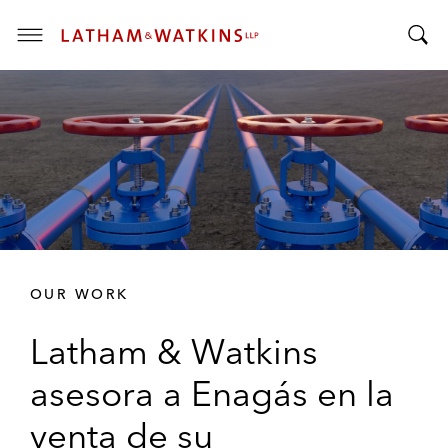
T
T
o
o
g
g
g
g
l
l
e
e
M
S
e
e
n
a
u
r
OUR WORK
c
h
Latham & Watkins
B
a
asesora a Enagás en la
r
venta de su