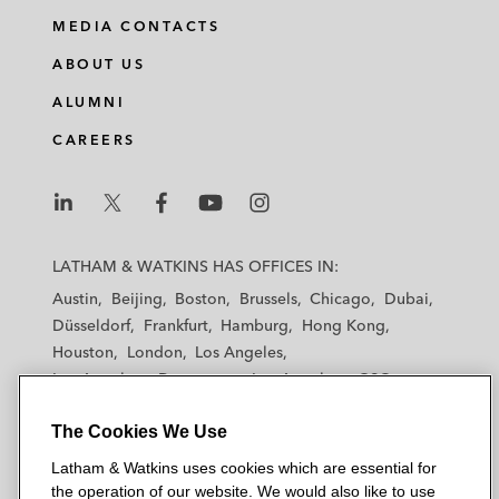
MEDIA CONTACTS
ABOUT US
ALUMNI
CAREERS
L
L
L
L
L
a
a
a
a
a
LATHAM & WATKINS HAS OFFICES IN:
t
t
t
t
t
Austin
Beijing
Boston
Brussels
Chicago
Dubai
h
h
h
h
h
Düsseldorf
Frankfurt
Hamburg
Hong Kong
a
a
a
a
a
Houston
London
Los Angeles
m
m
m
m
m
Los Angeles — Downtown
Los Angeles — GSO
&
&
&
&
&
Madrid
Manchester — GSO
Milan
Munich
W
W
W
W
W
The Cookies We Use
New York
Orange County
Paris
Riyadh
a
a
a
a
a
San Diego
San Francisco
Seoul
Silicon Valley
Latham & Watkins uses cookies which are essential for
t
t
t
t
t
Singapore
Tel Aviv
Tokyo
Washington, D.C.
the operation of our website. We would also like to use