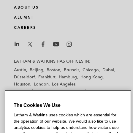
n
c
i
a
ABOUT US
k
e
t
i
e
b
t
l
ALUMNI
d
o
e
CAREERS
i
o
r
n
k
L
L
L
L
L
a
a
a
a
a
LATHAM & WATKINS HAS OFFICES IN:
t
t
t
t
t
Austin
Beijing
Boston
Brussels
Chicago
Dubai
h
h
h
h
h
Düsseldorf
Frankfurt
Hamburg
Hong Kong
a
a
a
a
a
Houston
London
Los Angeles
m
m
m
m
m
Los Angeles — Downtown
Los Angeles — GSO
&
&
&
&
&
Madrid
Manchester — GSO
Milan
Munich
W
W
W
W
W
The Cookies We Use
New York
Orange County
Paris
Riyadh
a
a
a
a
a
San Diego
San Francisco
Seoul
Silicon Valley
Latham & Watkins uses cookies which are essential for
t
t
t
t
t
Singapore
Tel Aviv
Tokyo
Washington, D.C.
the operation of our website. We would also like to use
k
k
k
k
k
analytics cookies to help us understand how visitors use
i
i
i
i
i