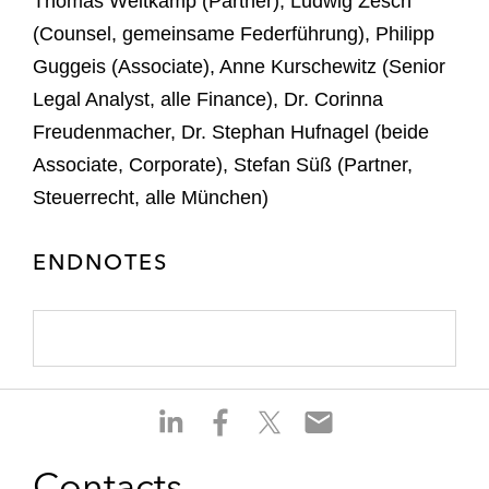
Thomas Weitkamp (Partner), Ludwig Zesch
(Counsel, gemeinsame Federführung), Philipp
Guggeis (Associate), Anne Kurschewitz (Senior
Legal Analyst, alle Finance), Dr. Corinna
Freudenmacher, Dr. Stephan Hufnagel (beide
Associate, Corporate), Stefan Süß (Partner,
Steuerrecht, alle München)
ENDNOTES
S
S
S
S
h
h
h
h
a
a
a
a
Contacts