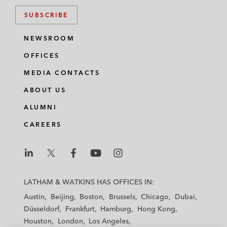
SUBSCRIBE
NEWSROOM
OFFICES
MEDIA CONTACTS
ABOUT US
ALUMNI
CAREERS
L
L
L
L
L
a
a
a
a
a
LATHAM & WATKINS HAS OFFICES IN:
t
t
t
t
t
Austin
Beijing
Boston
Brussels
Chicago
Dubai
h
h
h
h
h
Düsseldorf
Frankfurt
Hamburg
Hong Kong
a
a
a
a
a
Houston
London
Los Angeles