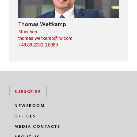
e
b
t
l
d
o
e
i
o
r
Thomas Weitkamp
n
k
München
thomas.weitkamp@lw.com
+49.89.2080.3.8069
SUBSCRIBE
NEWSROOM
OFFICES
MEDIA CONTACTS
ABOUT US