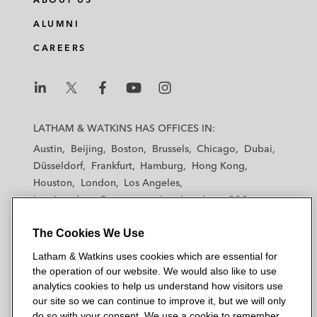
ALUMNI
CAREERS
L
L
L
L
L
a
a
a
a
a
LATHAM & WATKINS HAS OFFICES IN:
t
t
t
t
t
Austin
Beijing
Boston
Brussels
Chicago
Dubai
h
h
h
h
h
Düsseldorf
Frankfurt
Hamburg
Hong Kong
a
a
a
a
a
Houston
London
Los Angeles
m
m
m
m
m
Los Angeles — Downtown
Los Angeles — GSO
&
&
&
&
&
Madrid
Manchester — GSO
Milan
Munich
W
W
W
W
W
The Cookies We Use
New York
Orange County
Paris
Riyadh
a
a
a
a
a
San Diego
San Francisco
Seoul
Silicon Valley
Latham & Watkins uses cookies which are essential for
t
t
t
t
t
Singapore
Tel Aviv
Tokyo
Washington, D.C.
the operation of our website. We would also like to use
k
k
k
k
k
analytics cookies to help us understand how visitors use
i
i
i
i
i
our site so we can continue to improve it, but we will only
n
n
n
n
n
do so with your consent. We use a cookie to remember