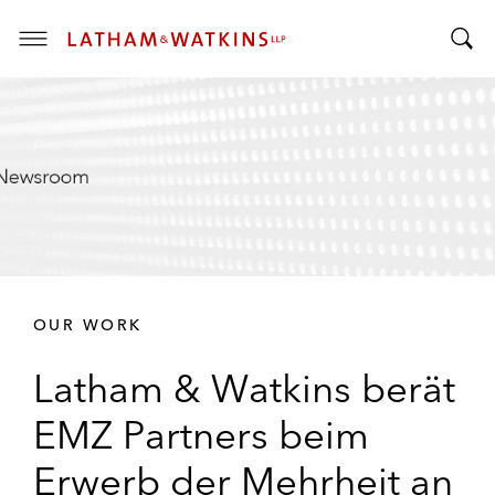
T
T
o
o
g
g
g
g
l
l
e
e
M
S
e
e
n
a
u
r
OUR WORK
c
h
Latham & Watkins berät
B
a
EMZ Partners beim
r
Erwerb der Mehrheit an