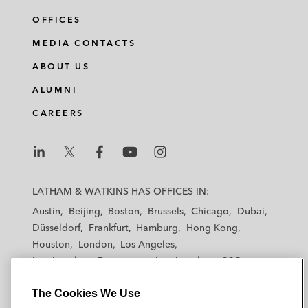
OFFICES
MEDIA CONTACTS
ABOUT US
ALUMNI
CAREERS
L
L
L
L
L
a
a
a
a
a
LATHAM & WATKINS HAS OFFICES IN:
t
t
t
t
t
Austin
Beijing
Boston
Brussels
Chicago
Dubai
h
h
h
h
h
Düsseldorf
Frankfurt
Hamburg
Hong Kong
a
a
a
a
a
Houston
London
Los Angeles
m
m
m
m
m
Los Angeles — Downtown
Los Angeles — GSO
&
&
&
&
&
Madrid
Manchester — GSO
Milan
Munich
W
W
W
W
W
The Cookies We Use
New York
Orange County
Paris
Riyadh
a
a
a
a
a