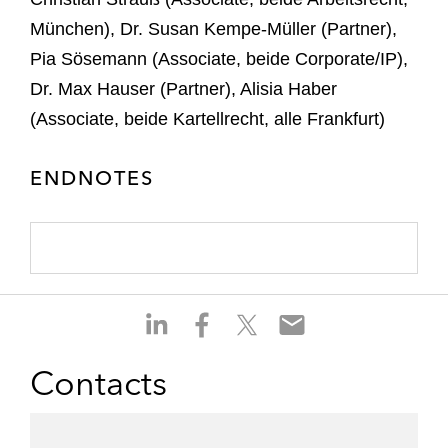
München), Dr. Susan Kempe-Müller (Partner),
Pia Sösemann (Associate, beide Corporate/IP),
Dr. Max Hauser (Partner), Alisia Haber
(Associate, beide Kartellrecht, alle Frankfurt)
ENDNOTES
S
S
S
S
h
h
h
h
a
a
a
a
Contacts
r
r
r
r
e
e
e
e
o
o
o
o