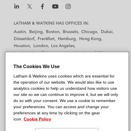
L
L
L
L
L
a
a
a
a
a
LATHAM & WATKINS HAS OFFICES IN:
t
t
t
t
t
Austin
Beijing
Boston
Brussels
Chicago
Dubai
h
h
h
h
h
Düsseldorf
Frankfurt
Hamburg
Hong Kong
a
a
a
a
a
Houston
London
Los Angeles
m
m
m
m
m
Los Angeles — Downtown
Los Angeles — GSO
&
&
&
&
&
Madrid
Manchester — GSO
Milan
Munich
W
W
W
W
W
The Cookies We Use
New York
Orange County
Paris
Riyadh
a
a
a
a
a
San Diego
San Francisco
Seoul
Silicon Valley
Latham & Watkins uses cookies which are essential for
t
t
t
t
t
Singapore
Tel Aviv
Tokyo
Washington, D.C.
the operation of our website. We would also like to use
k
k
k
k
k
analytics cookies to help us understand how visitors use
i
i
i
i
i
our site so we can continue to improve it, but we will only
n
n
n
n
n
do so with your consent. We use a cookie to remember
s
s
s
s
s
your preferences. You can access and change your
© 2026 Latham & Watkins
L
T
F
Y
o
preferences at any time by clicking on the gear
Site Map
icon.
Cookie Policy
i
w
a
o
n
n
i
c
u
I
Privacy Policy