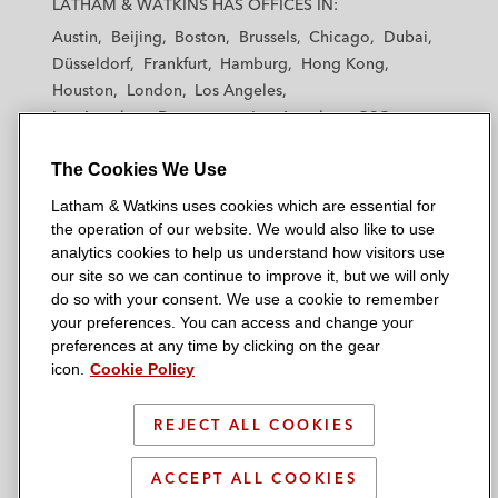
LATHAM & WATKINS HAS OFFICES IN:
t
t
t
t
t
Austin
Beijing
Boston
Brussels
Chicago
Dubai
h
h
h
h
h
Düsseldorf
Frankfurt
Hamburg
Hong Kong
a
a
a
a
a
Houston
London
Los Angeles
m
m
m
m
m
Los Angeles — Downtown
Los Angeles — GSO
&
&
&
&
&
Madrid
Manchester — GSO
Milan
Munich
W
W
W
W
W
The Cookies We Use
New York
Orange County
Paris
Riyadh
a
a
a
a
a
San Diego
San Francisco
Seoul
Silicon Valley
Latham & Watkins uses cookies which are essential for
t
t
t
t
t
Singapore
Tel Aviv
Tokyo
Washington, D.C.
the operation of our website. We would also like to use
k
k
k
k
k
analytics cookies to help us understand how visitors use
i
i
i
i
i
our site so we can continue to improve it, but we will only
n
n
n
n
n
do so with your consent. We use a cookie to remember
s
s
s
s
s
your preferences. You can access and change your
© 2026 Latham & Watkins
L
T
F
Y
o
preferences at any time by clicking on the gear
Site Map
icon.
Cookie Policy
i
w
a
o
n
n
i
c
u
I
Privacy Policy
k
t
b
t
n
REJECT ALL COOKIES
Scam Warning
e
t
o
u
s
d
Attorney Advertising & Terms of Use
e
o
b
t
ACCEPT ALL COOKIES