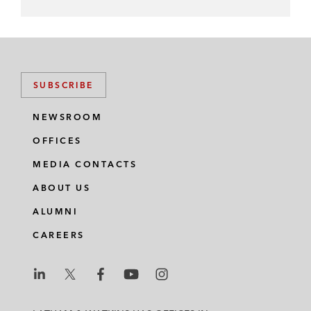
SUBSCRIBE
NEWSROOM
OFFICES
MEDIA CONTACTS
ABOUT US
ALUMNI
CAREERS
L
L
L
L
L
a
a
a
a
a