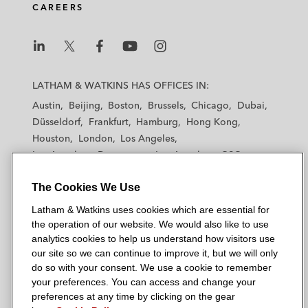
CAREERS
i
o
r
n
k
L
L
L
L
L
a
a
a
a
a
LATHAM & WATKINS HAS OFFICES IN:
t
t
t
t
t
Austin
Beijing
Boston
Brussels
Chicago
Dubai
h
h
h
h
h
Düsseldorf
Frankfurt
Hamburg
Hong Kong
a
a
a
a
a
Houston
London
Los Angeles
m
m
m
m
m
Los Angeles — Downtown
Los Angeles — GSO
&
&
&
&
&
Madrid
Manchester — GSO
Milan
Munich
W
W
W
W
W
The Cookies We Use
New York
Orange County
Paris
Riyadh
a
a
a
a
a
San Diego
San Francisco
Seoul
Silicon Valley
Latham & Watkins uses cookies which are essential for
t
t
t
t
t
Singapore
Tel Aviv
Tokyo
Washington, D.C.
the operation of our website. We would also like to use
k
k
k
k
k
analytics cookies to help us understand how visitors use
i
i
i
i
i
our site so we can continue to improve it, but we will only
n
n
n
n
n
do so with your consent. We use a cookie to remember
s
s
s
s
s
your preferences. You can access and change your
© 2026 Latham & Watkins
L
T
F
Y
o
preferences at any time by clicking on the gear
Site Map