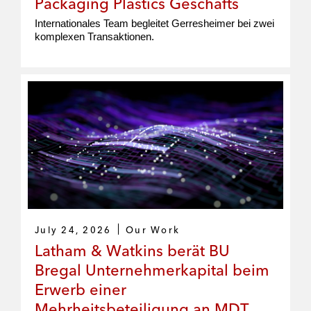
Packaging Plastics Geschäfts
Internationales Team begleitet Gerresheimer bei zwei
komplexen Transaktionen.
July 24, 2026
Our Work
Latham & Watkins berät BU
Bregal Unternehmerkapital beim
Erwerb einer
Mehrheitsbeteiligung an MDT