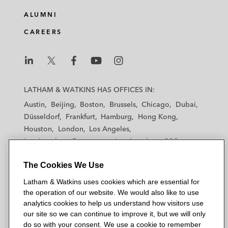
ALUMNI
CAREERS
L
L
L
L
L
a
a
a
a
a
LATHAM & WATKINS HAS OFFICES IN:
t
t
t
t
t
Austin
Beijing
Boston
Brussels
Chicago
Dubai
h
h
h
h
h
Düsseldorf
Frankfurt
Hamburg
Hong Kong
a
a
a
a
a
Houston
London
Los Angeles
m
m
m
m
m
Los Angeles — Downtown
Los Angeles — GSO
&
&
&
&
&
Madrid
Manchester — GSO
Milan
Munich
W
W
W
W
W
The Cookies We Use
New York
Orange County
Paris
Riyadh
a
a
a
a
a
San Diego
San Francisco
Seoul
Silicon Valley
Latham & Watkins uses cookies which are essential for
t
t
t
t
t
Singapore
Tel Aviv
Tokyo
Washington, D.C.
the operation of our website. We would also like to use
k
k
k
k
k
analytics cookies to help us understand how visitors use
i
i
i
i
i
our site so we can continue to improve it, but we will only
n
n
n
n
n
do so with your consent. We use a cookie to remember